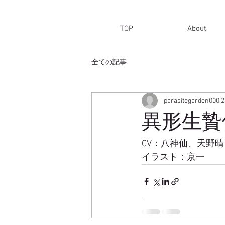
TOP
About
全ての記事
parasitegarden000
異形生贄
CV：八神仙、天野
イラスト：京一