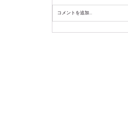
コメントを追加…
デカくて強いオーガお兄さん
に攫われて孕ませ専用オナホ
嫁になりました?