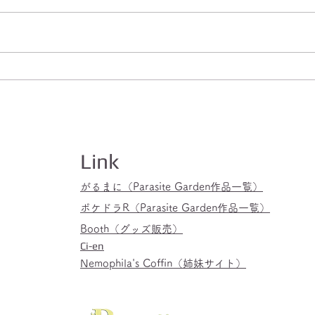
悪くて怖いヤバめなお兄さん
【え
に捕まりました。
変態
に専
き潰
声】
Link
がるまに（Parasite Garden作品一覧）
ポケドラR（Parasite Garden作品一覧）
Booth（グッズ販売）
Ci-en
Nemophila's Coffin​（姉妹サイト）